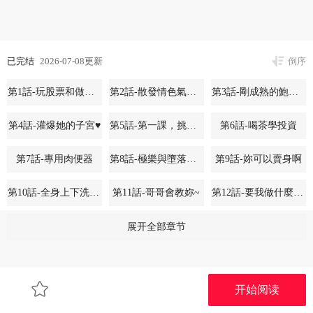
已完结
2026-07-08更新
倒序
第1話-玩股票和做愛並無區別
第2話-散發情色氣息的巨乳
第3話-剛成熟的鮑魚滋味如何?
第4話-灌爆她的子宮♥
第5話-第一課，挑選茶妹
第6話-喝茶學投資
第7話-專用肉便器
第8話-極樂與墮落之夜
第9話-妳可以賣身啊
第10話-全身上下洗乾淨之後…
第11話-哥哥會教妳~
第12話-要我做什麼都可以…
第13話-用身體學習
第14話-媛欣，幫我吹
第15話-第一次被口爆♥
展开全部章节
第16話-想著學長自慰了…
第17話-對我怎樣都可以♥
第18話-講台傳來的震動聲♥
开始阅读
第19話-在所有人面前高潮了…
第20話-插爆專用肉便器♥
第21話-在公廁被灌爆♥