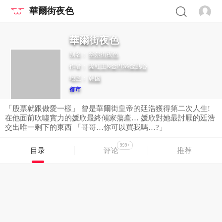
華爾街夜色
華爾街夜色
别名：
华尔街夜色
作者：
爆紅王&金PD&金點心
地区：
韩国
都市
「股票就跟做愛一樣」 曾是華爾街皇帝的廷浩獲得第二次人生!
在他面前吹噓實力的媛欣最終傾家蕩產… 媛欣對她最討厭的廷浩
交出唯一剩下的東西 「哥哥…你可以買我嗎…?」
999+
目录
评论
推荐